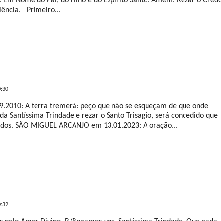
. Em Nome do Pai, do Filho e do Espírito Santo. Amém. Rezar o Credo
ência. Primeiro...
LEIA MAIS
0:30
010: A terra tremerá: peço que não se esqueçam de que onde
a Santíssima Trindade e rezar o Santo Trisagio, será concedido que
zados. SÃO MIGUEL ARCANJO em 13.01.2023: A oração...
LEIA MAIS
0:32