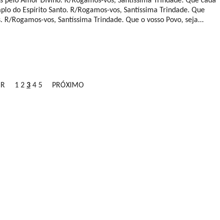
 pelo Amor Divino. R/Rogamos-vos, Santíssima Trindade. Que cada
plo do Espírito Santo. R/Rogamos-vos, Santíssima Trindade. Que
 R/Rogamos-vos, Santíssima Trindade. Que o vosso Povo, seja...
LEIA MAIS
OR
1
2
3
4
5
PRÓXIMO