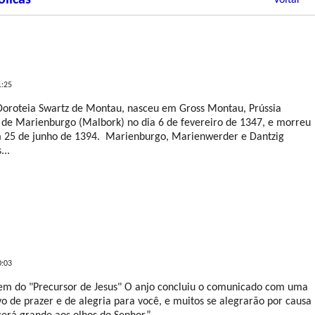
ólicas
Voltar
1:25
Doroteia Swartz de Montau, nasceu em Gross Montau, Prússia
 de Marienburgo (Malbork) no dia 6 de fevereiro de 1347, e morreu
 25 de junho de 1394. Marienburgo, Marienwerder e Dantzig
...
LEIA MAIS
0:03
gem do "Precursor de Jesus" O anjo concluiu o comunicado com uma
o de prazer e de alegria para você, e muitos se alegrarão por causa