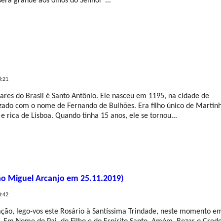
será grande aos olhos do Senhor”...
LEIA MAIS
8:21
res do Brasil é Santo Antônio. Ele nasceu em 1195, na cidade de
tizado com o nome de Fernando de Bulhões. Era filho único de Martin
e rica de Lisboa. Quando tinha 15 anos, ele se tornou...
LEIA MAIS
o Miguel Arcanjo em 25.11.2019)
0:42
ão, lego-vos este Rosário à Santíssima Trindade, neste momento e