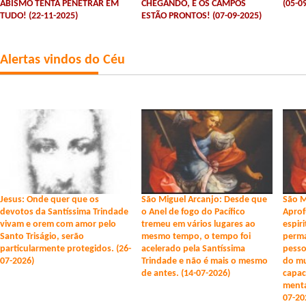
ABISMO TENTA PENETRAR EM
CHEGANDO, E OS CAMPOS
(05-0
TUDO! (22-11-2025)
ESTÃO PRONTOS! (07-09-2025)
Alertas vindos do Céu
Jesus: Onde quer que os
São Miguel Arcanjo: Desde que
São M
devotos da Santíssima Trindade
o Anel de fogo do Pacífico
Aprof
vivam e orem com amor pelo
tremeu em vários lugares ao
espir
Santo Triságio, serão
mesmo tempo, o tempo foi
perma
particularmente protegidos. (26-
acelerado pela Santíssima
pesso
07-2026)
Trindade e não é mais o mesmo
do m
de antes. (14-07-2026)
capac
menta
07-20