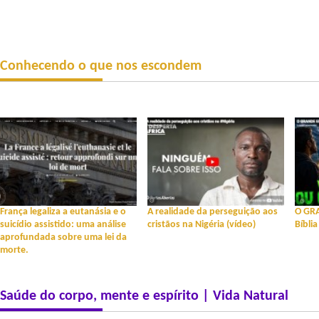
Conhecendo o que nos escondem
França legaliza a eutanásia e o
A realidade da perseguição aos
O GR
suicídio assistido: uma análise
cristãos na Nigéria (vídeo)
Bíblia
aprofundada sobre uma lei da
morte.
Saúde do corpo, mente e espírito | Vida Natural