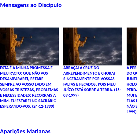
Mensagens ao Discípulo
ESTA É A MINHA PROMESSA E
ABRAÇAI A CRUZ DO
A PER
MEU PACTO: QUE NÃO VOS
ARREPENDIMENTO E CHORAI
DO Q
DESAMPARAREI, ESTAREI
SINCERAMENTE POR VOSSAS
JUNT
SEMPRE AO VOSSO LADO EM
FALTAS E PECADOS, POIS MEU
HOLO
VOSSAS TRISTEZAS, PROBLEMAS
JUÍZO ESTÁ SOBRE A TERRA. (15-
PERDA
E NECESSIDADES; RECORRAIS A
09-1999)
MUIT
MIM. EU ESTAREI NO SACRÁRIO
ELAS
ESPERANDO-VOS. (24-12-1999)
NÃO S
1999)
Aparições Marianas