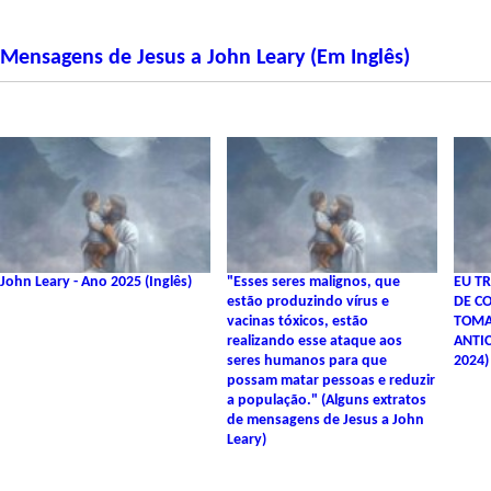
Mensagens de Jesus a John Leary (Em Inglês)
John Leary - Ano 2025 (Inglês)
"Esses seres malignos, que
EU T
estão produzindo vírus e
DE C
vacinas tóxicos, estão
TOMA
realizando esse ataque aos
ANTIC
seres humanos para que
2024)
possam matar pessoas e reduzir
a população." (Alguns extratos
de mensagens de Jesus a John
Leary)