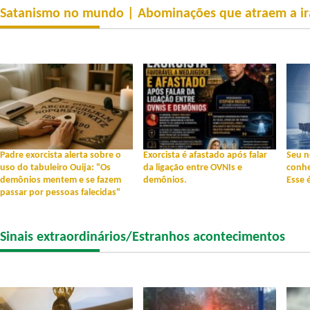
Satanismo no mundo | Abominações que atraem a ir
Padre exorcista alerta sobre o
Exorcista é afastado após falar
Seu n
uso do tabuleiro Ouija: "Os
da ligação entre OVNIs e
conhe
demônios mentem e se fazem
demônios.
Esse é
passar por pessoas falecidas"
Sinais extraordinários/Estranhos acontecimentos