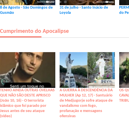
8 de Agosto - São Domingos de
31 de julho - Santo Inácio de
PERM
Gusmão
Loyola
do Pe.
Cumprimento do Apocalipse
TENHO AINDA OUTRAS OVELHAS
A GUERRA À DESCENDÊNCIA DA
OS Q
QUE NÃO SÃO DESTE APRISCO
MULHER (Ap 12, 17) - Santuário
CAVA
(João 10, 16) - O terrorista
de Medjugorje sofre ataque de
TRIB
islâmico que foi parado por
vandalismo com fogo,
Jesus antes de seu ataque
profanação e mensagens
(vídeo)
ofensivas