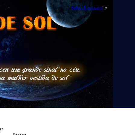
Select Language
▼
ar