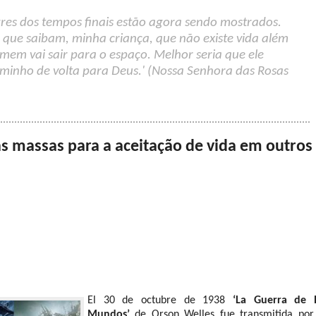
agres dos tempos finais estão agora sendo mostrados.
 que saibam, minha criança, que não existe vida além
em vai sair para o espaço. Melhor seria que ele
aminho de volta para Deus.' (Nossa Senhora das Rosas
as massas para a aceitação de vida em outros
El 30 de octubre de 1938
‘La Guerra de 
Mundos’
de Orson Welles fue transmitida por