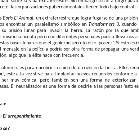
dad’ sobre la vida extraterrestre. Sin embargo su fin a largo plazo
ecreto, las organizaciones gubernamentales tienen todo bajo control.
es
Boris El Animal
, un extraterrestre que logra fugarse de una prisión
os encontrar un paralelismo simbólico en
Transformers 3
, cuando 
su prisión lunar para invadir la tierra. La razón por la que am
 mismo concepto pero con diferentes personajes podría llevarnos a
stas bases lunares que el gobierno secreto dice ‘poseer’. Si esto es r
 el mensaje en la película podría ser otra forma de propagar una ver
ción, algo que la élite hace con frecuencia.
almente es para encubrir la caída de un ovni en la tierra. Ellos reú
or’, este a la vez sirve para implantar nuevos recuerdos conforme a 
ía ser muy cómica, pero también son una forma de exteriorizar 
sas. El neuralizador es una forma de decirle a las personas ’esto es
nan:
: El arrepentimiento.
o se?