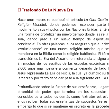
El Trasfondo De La Nueva Era
Hace unos meses re-publiqué el artículo
La Cara Oculta
Religión Mundial
, donde podemos reconocer parte l
movimiento y sus vínculos con las Naciones Unidas. El té
una forma de profetizar un nuevo tiempo donde las relig
sola, dando paso a un nuevo tiempo de espiritual
conciencia’. En otras palabras, ellos aseguran que el cri
‘evolucionando’ en una nueva religión mística que s
menciona en la Biblia como la religión babilónica. El té
transición es La Era del Acuario, en referencia al signo a
En muchos de los escritos de las escuelas esotéricas
2,000 años una nueva era comienza dejando de lado la 
Jesús representa La Era de Piscis, la cuál ya cumplió su 
la tierra y por tanto debe dar paso a la siguiente era. La 
Profundizando sobre la fuente de sus enseñanzas, llega
piramidal de poder que termina en los supuestos 
conocidos para todos los demás como ‘extraterrestres’.
ellos reciben todas sus enseñanzas de supuestos ‘seres d
embargo lo que si se mantiene en secreto es la proceden