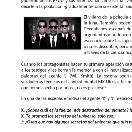
gobierno de los EEUU y sus intentos por censurar la ‘ver
decirle a la población -gradualmente- que si existe tal s
El villano de la película 
la luna. También podem
Decepticons escapan de 
argumentos mantienen el
escenario sobre las supue
o no es discutible, pero
a través de la ciencia fic
Cuando los protagonistas hacen su primera aparición casu
a los testigos y les borran la memoria con el ‘neuralizad
palabras del agente ‘J’ (Will Smith). La escena podr
verdaderas técnicas del control mental MK-Ultra a las ma
que hemos hecho por años, ¿no es gracioso?’.
En una de las escenas emotivas el agente ‘K’ y ‘J’ mencio
K:
¿Sabes cuál es la fuerza más destructiva del planeta? K
K:
Te prometi los secretos del universo, solo eso.
J:
¿Osea que hay algunos secretos del universo que aún n