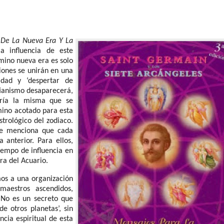
 De La Nueva Era Y La
a influencia de este
rmino nueva era es solo
iones se unirán en una
idad y ‘despertar de
stianismo desaparecerá,
ería la misma que se
rmino acotado para esta
strológico del zodiaco.
 se menciona que cada
anterior. Para ellos,
tiempo de influencia en
Era del Acuario.
mos a una organización
maestros ascendidos,
 No es un secreto que
e otros planetas’, sin
cia espiritual de esta