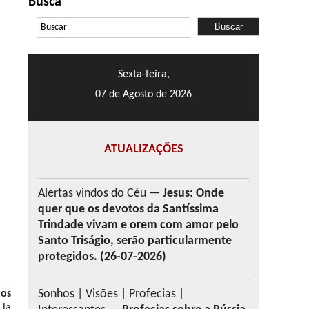
Busca
Sexta-feira,
07 de Agosto de 2026
ATUALIZAÇÕES
Alertas vindos do Céu —
Jesus: Onde
quer que os devotos da Santíssima
Trindade vivam e orem com amor pelo
Santo Triságio, serão particularmente
protegidos. (26-07-2026)
Sonhos | Visões | Profecias |
los
 la