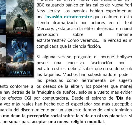
BBC causando pánico en las calles de Nueva Yor
New Jersey. Los oyentes habían experimenta
una
invasión extraterrestre
que realmente est
siendo dramatizada por actores en el Tea
Mercury. ¿Esta acaso la élite interesada en nues
percepción sobre el fenóme
extraterrestre? Como veremos... la verdad es 
complicada que la ciencia ficción.
Si alguna ves se pregunto el porque Hollyw
posee una excesiva fascinación por l
extraterrestres, deberá saber que no se debe sol
las taquillas. Muchos han subestimado el poder
las películas como herramienta de sugest
nto conforme a los deseos de la élite y los poderes que mane
ue hay detrás de la ‘máquina de sueños’, esto se a vuelto más evide
e los efectos CGI por computadora. Desde el estreno de
‘Día de
ada vez más reales han hecho que el espectador sea más susceptibl
guardia del discernimiento por un supuesto tiempo de ‘entretenimien
o
moldean la percepción social sobre la vida en otros planetas
, s
las personas para aceptar una nueva religión mundial.