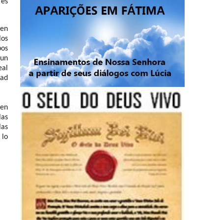
 es
 en
los
bos
 un
eal
dad
nen
las
las
 lo