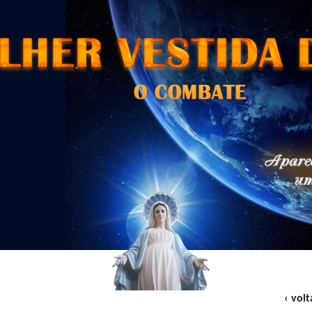
‹ volt