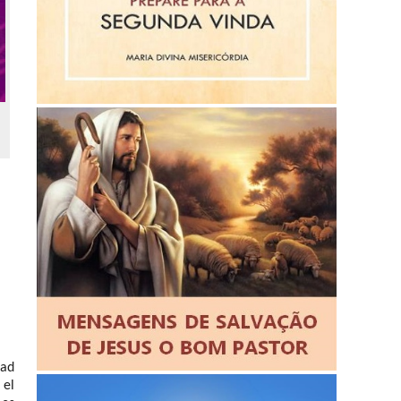
dad
 el