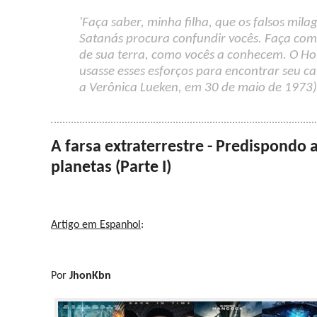
'Faça saber, minha filha, que os falsos mil
Satanás procura confundir vocês. Faça com
de sua terra, como vocês a conhecem. O Hom
usasse esses esforços para encontrar seu c
a Verônica Lueken, em 30 de maio de 1973)
A farsa extraterrestre - Predispondo 
planetas (Parte I)
Artigo em Espanhol
:
Por
JhonKbn