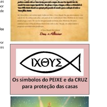
mas
por
 de
los
vor
tes