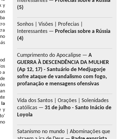
Interessantes —
Profecias sobre a Rússia
k y
(5)
ron
aba
Sonhos | Visões | Profecias |
tro
tra
Interessantes —
Profecias sobre a Rússia
no
(4)
más
Cumprimento do Apocalipse —
A
ood
GUERRA À DESCENDÊNCIA DA MULHER
os
(Ap 12, 17) - Santuário de Medjugorje
o a
sofre ataque de vandalismo com fogo,
 de
profanação e mensagens ofensivas
ión
jan
nte
Vida dos Santos | Orações | Solenidades
 la
católicas —
31 de julho - Santo Inácio de
e y
Loyola
to’
ino
Satanismo no mundo | Abominações que
atraem a ira de Deus —
Padre exorcista