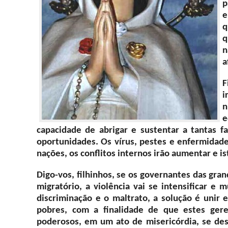
p
e
q
q
n
a
F
i
n
e
capacidade de abrigar e sustentar a tantas 
oportunidades. Os vírus, pestes e enfermidad
nações, os conflitos internos irão aumentar e i
Digo-vos, filhinhos, se os governantes das gr
migratório, a violência vai se intensificar e
discriminação e o maltrato, a solução é unir 
pobres, com a finalidade de que estes ge
poderosos, em um ato de misericórdia, se de