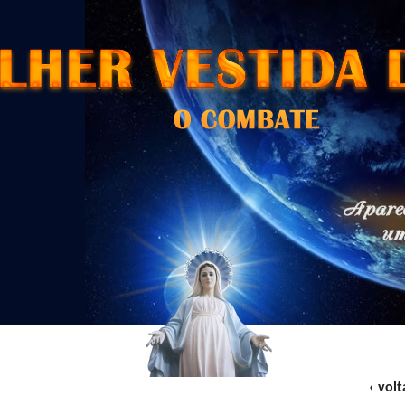
‹ volt