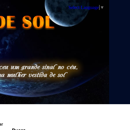
Select Language
▼
ar