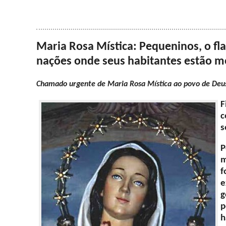
Maria Rosa Mística: Pequeninos, o fl
nações onde seus habitantes estão m
Chamado urgente de Maria Rosa Mística ao povo de Deu
F
c
s
P
m
f
e
g
p
h