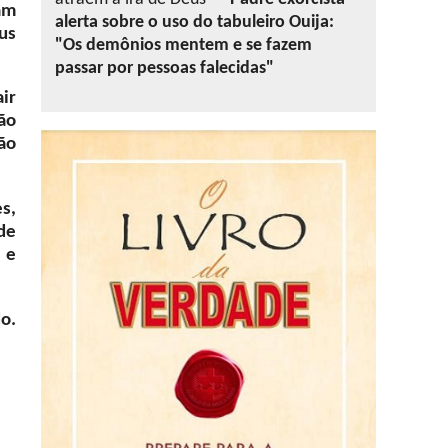
am
alerta sobre o uso do tabuleiro Ouija:
us
"Os demônios mentem e se fazem
passar por pessoas falecidas"
ir
ão
ão
s,
de
 e
o.