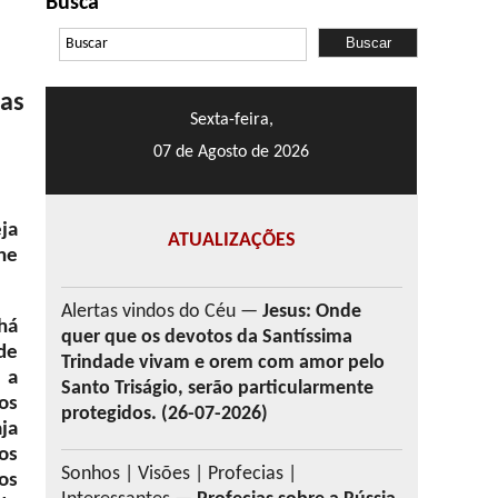
Busca
tas
Sexta-feira,
07 de Agosto de 2026
ja
ATUALIZAÇÕES
he
Alertas vindos do Céu —
Jesus: Onde
há
quer que os devotos da Santíssima
de
Trindade vivam e orem com amor pelo
 a
Santo Triságio, serão particularmente
os
protegidos. (26-07-2026)
ja
os
Sonhos | Visões | Profecias |
os