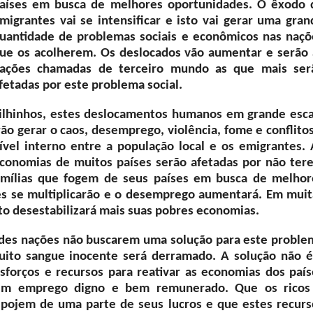
aíses em busca de melhores oportunidades. O êxodo 
migrantes vai se intensificar e isto vai gerar uma gran
uantidade de problemas sociais e econômicos nas naçõ
ue os acolherem. Os deslocados vão aumentar e serão 
ações chamadas de terceiro mundo as que mais ser
fetadas por este problema social.
ilhinhos, estes deslocamentos humanos em grande esca
rão gerar o caos, desemprego, violência, fome e conflito
ível interno entre a população local e os emigrantes. 
conomias de muitos países serão afetadas por não ter
famílias que fogem de seus países em busca de melhor
es se multiplicarão e o desemprego aumentará. Em muit
sto desestabilizará mais suas pobres economias.
andes nações não buscarem uma solução para este proble
 muito sangue inocente será derramado. A solução não é
esforços e recursos para reativar as economias dos país
rem emprego digno e bem remunerado. Que os ricos
spojem de uma parte de seus lucros e que estes recurs