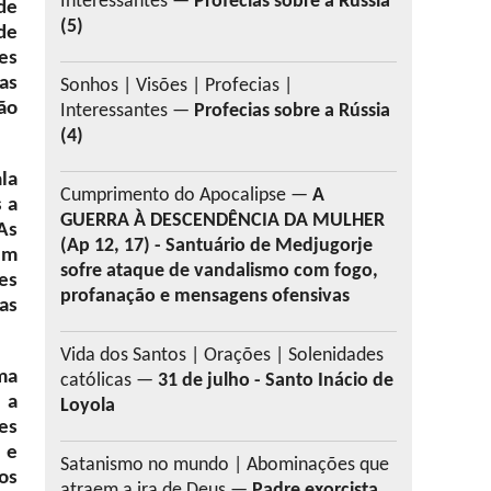
Interessantes —
Profecias sobre a Rússia
de
(5)
de
es
as
Sonhos | Visões | Profecias |
ão
Interessantes —
Profecias sobre a Rússia
(4)
la
Cumprimento do Apocalipse —
A
s a
GUERRA À DESCENDÊNCIA DA MULHER
As
(Ap 12, 17) - Santuário de Medjugorje
em
sofre ataque de vandalismo com fogo,
es
profanação e mensagens ofensivas
as
Vida dos Santos | Orações | Solenidades
ma
católicas —
31 de julho - Santo Inácio de
 a
Loyola
es
 e
Satanismo no mundo | Abominações que
os
atraem a ira de Deus —
Padre exorcista