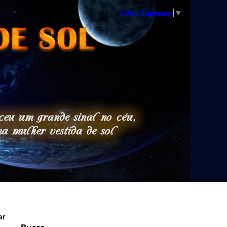
Select Language
▼
ar