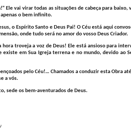
" Ele vai virar todas as situações de cabeça para baixo, 
 apenas o bem infinito.
sus, o Espírito Santo e Deus Pai! O Céu está aqui convos
dimensão, onde tudo será no amor do vosso Deus Criador.
 hora troveja a voz de Deus! Ele está ansioso para inter
ue existe em Sua Igreja terrena e no mundo, devido ao S
bençoados pelo Céu!… Chamados a conduzir esta Obra até
e a vós.
nto, sede os bem-aventurados de Deus.
i/