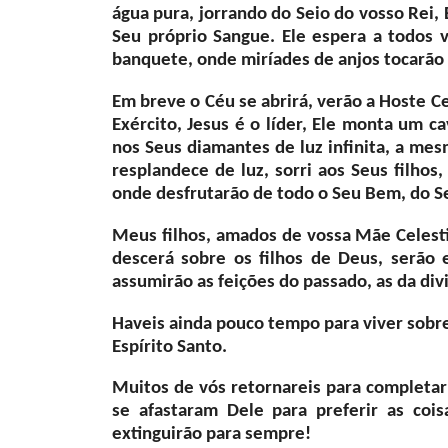
água pura, jorrando do Seio do vosso Rei, E
Seu próprio Sangue. Ele espera a todos
banquete, onde miríades de anjos tocarão e
Em breve o Céu se abrirá, verão a Hoste Ce
Exército, Jesus é o líder, Ele monta um c
nos Seus diamantes de luz infinita, a mes
resplandece de luz, sorri aos Seus filho
onde desfrutarão de todo o Seu Bem, do S
Meus filhos, amados de vossa Mãe Celestia
descerá sobre os filhos de Deus, serão
assumirão as feições do passado, as da di
Haveis ainda pouco tempo para viver sobre
Espírito Santo.
Muitos de vós retornareis para completar
se afastaram Dele para preferir as coi
extinguirão para sempre!