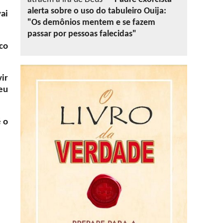
alerta sobre o uso do tabuleiro Ouija:
vai
"Os demônios mentem e se fazem
passar por pessoas falecidas"
co
vir
eu
 o