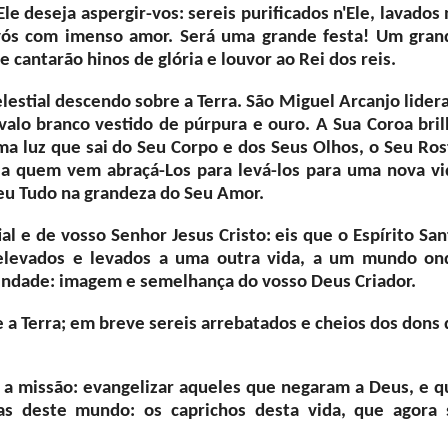
le deseja aspergir-vos: sereis purificados n'Ele, lavados
 vós com imenso amor. Será uma grande festa! Um gran
 cantarão hinos de glória e louvor ao Rei dos reis.
lestial descendo sobre a Terra. São Miguel Arcanjo lider
avalo branco vestido de púrpura e ouro. A Sua Coroa bril
ma luz que sai do Seu Corpo e dos Seus Olhos, o Seu Ros
s, a quem vem abraçá-Los para levá-los para uma nova vi
eu Tudo na grandeza do Seu Amor.
l e de vosso Senhor Jesus Cristo: eis que o Espírito San
 elevados e levados a uma outra vida, a um mundo on
vindade: imagem e semelhança do vosso Deus Criador.
 a Terra; em breve sereis arrebatados e cheios dos dons 
 a missão: evangelizar aqueles que negaram a Deus, e q
sas deste mundo: os caprichos desta vida, que agora 