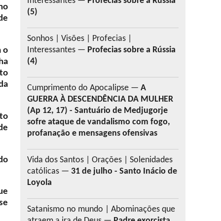
Interessantes —
Profecias sobre a Rússia
 no
(5)
de
Sonhos | Visões | Profecias |
Interessantes —
Profecias sobre a Rússia
a o
(4)
ha
to
da
Cumprimento do Apocalipse —
A
GUERRA À DESCENDÊNCIA DA MULHER
(Ap 12, 17) - Santuário de Medjugorje
to
sofre ataque de vandalismo com fogo,
de
profanação e mensagens ofensivas
do
Vida dos Santos | Orações | Solenidades
católicas —
31 de julho - Santo Inácio de
Loyola
ue
se
Satanismo no mundo | Abominações que
atraem a ira de Deus —
Padre exorcista