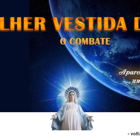
‹ volt