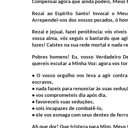
Compensai agora que ainda podeis, Meus fi
Rezai ao Espírito Santo! Invocai o M
Arrependei-vos dos vossos pecados, ó hom
Rezai e jejuai, fazei penitência: vós vi
vossa alma, vós seguis o bastardo que agi
luzes! Caístes na sua rede mortal e nada r
Pobres homens! Eu, vosso Verdadeiro De
quereis escutar a Minha Voz: agora vos t
• O vosso orgulho vos leva a agir contr
escravos,
• nada fazeis para renunciar às suas seduç
• vos comprometeis dia após dia,
• favoreceis suas seduções,
• sois incapazes de combatê-lo,
• ele vos esmaga com seus dentes de ferro
Ah que dor! Que tristeza para Mim, Meus fil