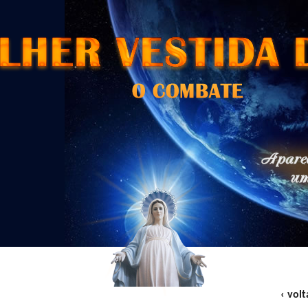
‹ volt