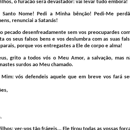
lhos, o furacão será devastador: vai levar tudo embora!
eu Santo Nome! Pedi a Minha bênção! Pedi-Me perdã
ens, renunciai a Satanás!
veis o pecado desenfreadamente sem vos preocupardes com
ta os seus falsos bens e vos deslumbra com as suas fals
eparais, porque vos entregastes a Ele de corpo e alma!
us, grito a todos vós o Meu Amor, a salvação, mas n
ornastes surdos ao Meu chamado.
a Mim: vós defendeis aquele que em breve vos fará se
ões,
.
hos: ver-vos tão frágeis... Ele tirou todas as vossas forç