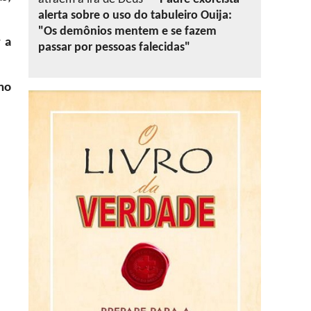
alerta sobre o uso do tabuleiro Ouija:
"Os demônios mentem e se fazem
 a
passar por pessoas falecidas"
no