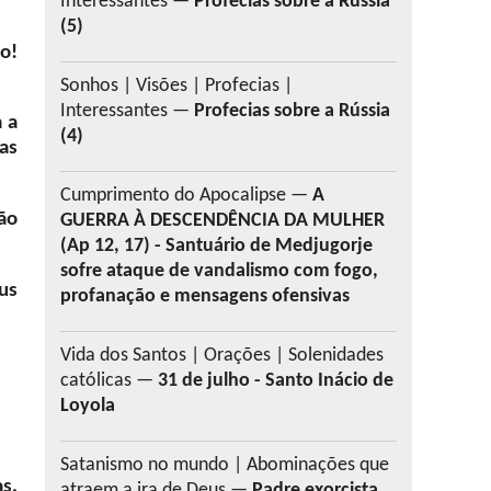
Interessantes —
Profecias sobre a Rússia
(5)
o!
Sonhos | Visões | Profecias |
Interessantes —
Profecias sobre a Rússia
 a
(4)
as
Cumprimento do Apocalipse —
A
ão
GUERRA À DESCENDÊNCIA DA MULHER
(Ap 12, 17) - Santuário de Medjugorje
sofre ataque de vandalismo com fogo,
us
profanação e mensagens ofensivas
Vida dos Santos | Orações | Solenidades
católicas —
31 de julho - Santo Inácio de
Loyola
Satanismo no mundo | Abominações que
as,
atraem a ira de Deus —
Padre exorcista