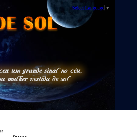
Select Language
▼
ar