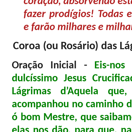
coração, absorvendo esta
fazer prodígios! Todas 
e farão milhares e milha
Coroa (ou Rosário) das L
Oração Inicial -
Eis-nos
dulcíssimo Jesus Crucific
Lágrimas d’Aquela que
acompanhou no caminho dol
ó bom Mestre, que saibamo
elas nos dão, para que, na