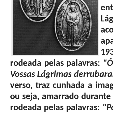
en
Lá
ac
ap
19
rodeada pelas palavras:
"Ó 
Vossas Lágrimas derrubaram
verso, traz cunhada a im
ou seja, amarrado durante 
rodeada pelas palavras:
"P