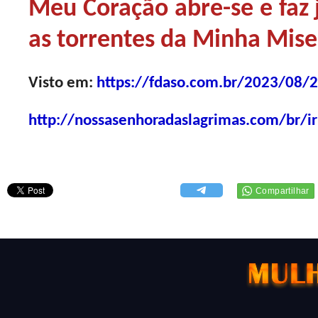
Meu Coração abre-se e faz 
as torrentes da Minha Mise
Visto em:
ht
tps://fdaso.com.br/2023/08/2
http://nossasenhoradaslagrimas.com/br/i