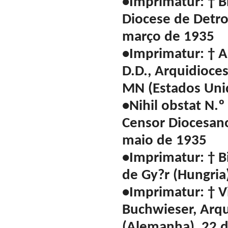
•Imprimatur: † B
Diocese de Detro
março de 1935
•Imprimatur: † A
D.D., Arquidioces
MN (Estados Uni
•Nihil obstat N.
Censor Diocesan
maio de 1935
•Imprimatur: † B
de Gy?r (Hungria
•Imprimatur: † V
Buchwieser, Arqu
(Alemanha), 22 