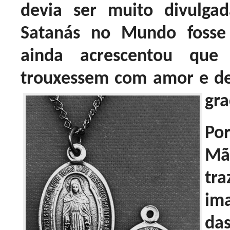
devia ser muito divulg
Satanás no Mundo fosse
ainda acrescentou que
trouxessem com amor e d
gra
Po
Mã
tr
im
da