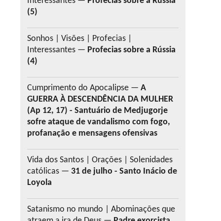
Interessantes —
Profecias sobre a Rússia
(5)
Sonhos | Visões | Profecias |
Interessantes —
Profecias sobre a Rússia
(4)
Cumprimento do Apocalipse —
A
GUERRA À DESCENDÊNCIA DA MULHER
(Ap 12, 17) - Santuário de Medjugorje
sofre ataque de vandalismo com fogo,
profanação e mensagens ofensivas
Vida dos Santos | Orações | Solenidades
católicas —
31 de julho - Santo Inácio de
Loyola
Satanismo no mundo | Abominações que
atraem a ira de Deus —
Padre exorcista