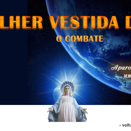
‹ volt