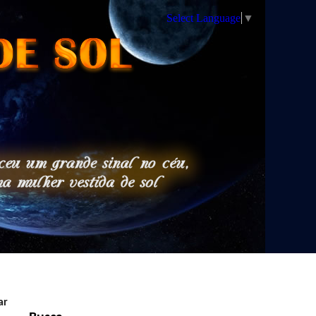
Select Language
▼
ar