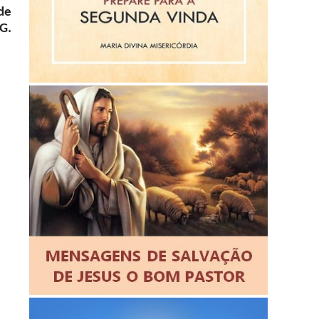
 de
G.