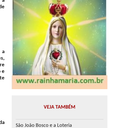
 a
de
 a
s,
re
o e
te
VEJA TAMBÉM
da
São João Bosco e a Loteria