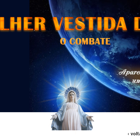
‹ volt