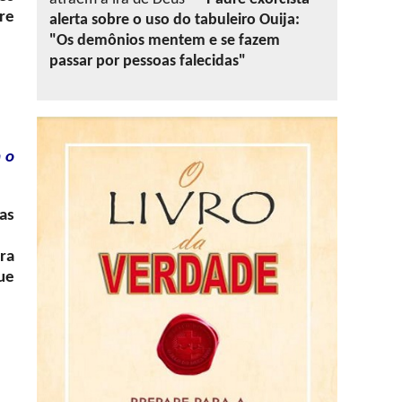
re
alerta sobre o uso do tabuleiro Ouija:
"Os demônios mentem e se fazem
passar por pessoas falecidas"
m o
as
ra
ue