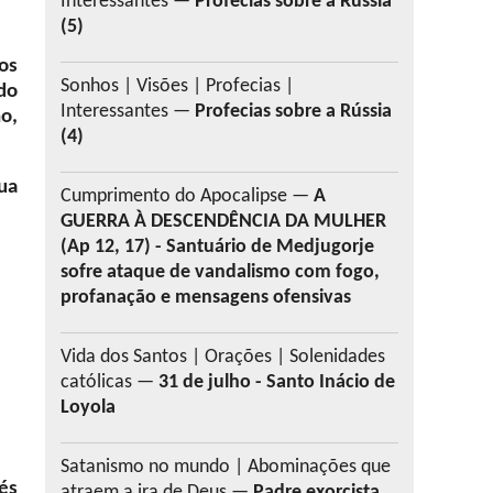
Interessantes —
Profecias sobre a Rússia
(5)
os
Sonhos | Visões | Profecias |
do
Interessantes —
Profecias sobre a Rússia
o,
(4)
ua
Cumprimento do Apocalipse —
A
GUERRA À DESCENDÊNCIA DA MULHER
(Ap 12, 17) - Santuário de Medjugorje
sofre ataque de vandalismo com fogo,
profanação e mensagens ofensivas
Vida dos Santos | Orações | Solenidades
católicas —
31 de julho - Santo Inácio de
Loyola
Satanismo no mundo | Abominações que
és
atraem a ira de Deus —
Padre exorcista