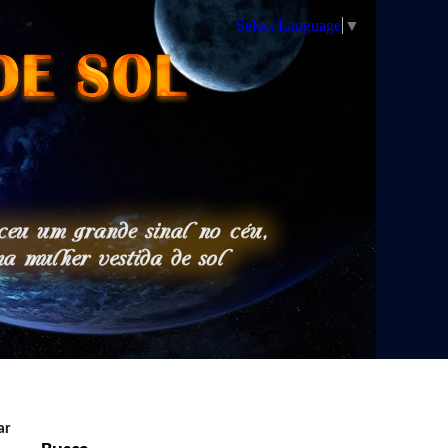
Select Language
▼
ar