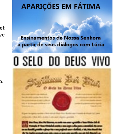
et
ve
o.