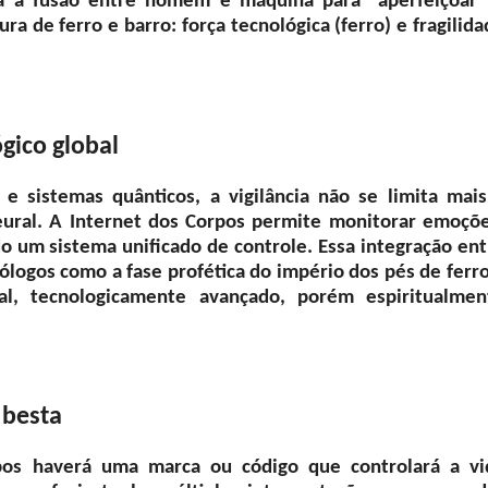
 a fusão entre homem e máquina para “aperfeiçoar”
 de ferro e barro: força tecnológica (ferro) e fragilida
ógico global
 sistemas quânticos, a vigilância não se limita mais
neural. A Internet dos Corpos permite monitorar emoçõe
o um sistema unificado de controle. Essa integração ent
eólogos como a fase profética do império dos pés de ferr
l, tecnologicamente avançado, porém espiritualmen
 besta
pos haverá uma marca ou código que controlará a vi