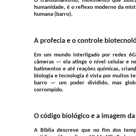
O transumanismo, movimento que busca
humanidade, é o reflexo moderno da mistura
humana (barro).
A profecia e o controle biotecnol
Em um mundo interligado por redes 6G e
câmeras — ela atinge o nível celular e 
batimentos e até reações químicas, criand
biologia e tecnologia é vista por muitos t
barro — um poder dividido, mas globa
corrompido.
O código biológico e a imagem da
A Bíblia descreve que no fim dos tem