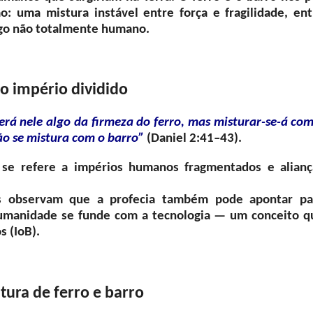
ão: uma mistura instável entre força e fragilidade, ent
lgo não totalmente humano.
mo império dividido
verá nele algo da firmeza do ferro, mas misturar-se-á co
ão se mistura com o barro”
(Daniel 2:41–43).
a se refere a impérios humanos fragmentados e alianç
s observam que a profecia também pode apontar pa
humanidade se funde com a tecnologia — um conceito q
 (IoB).
tura de ferro e barro