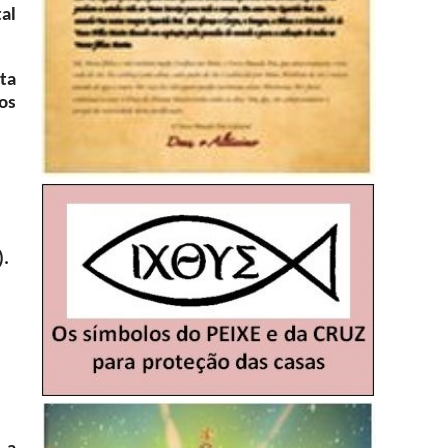
al
ta
os
).