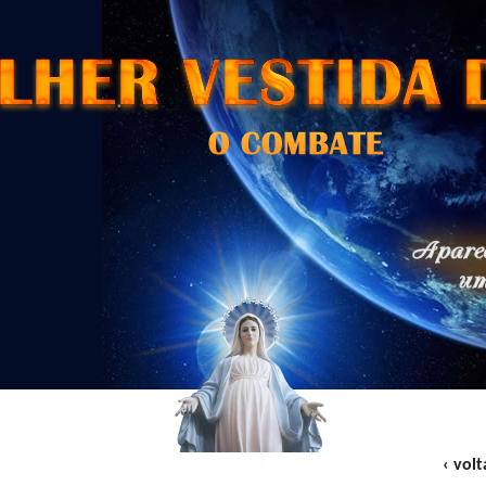
‹ volt