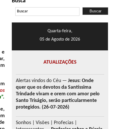
Busca
Quarta-feira,
05 de Agosto de 2026
 e
r,
ATUALIZAÇÕES
em
Alertas vindos do Céu —
Jesus: Onde
em
quer que os devotos da Santíssima
os
Trindade vivam e orem com amor pelo
a
”.
Santo Triságio, serão particularmente
protegidos. (26-07-2026)
e,
om
de
Sonhos | Visões | Profecias |