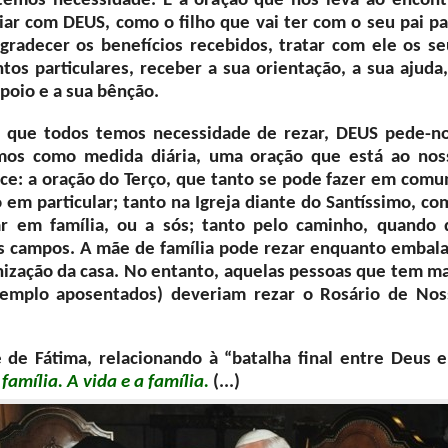
temos necessidade. É a oração que nos leva ao encont
iar com DEUS, como o filho que vai ter com o seu pai pa
agradecer os benefícios recebidos, tratar com ele os se
tos particulares, receber a sua orientação, a sua ajuda,
poio e a sua bênção.
 que todos temos necessidade de rezar, DEUS pede-no
mos como medida diária, uma oração que está ao nos
nce: a oração do Terço, que tanto se pode fazer em comu
em particular; tanto na Igreja diante do Santíssimo, co
ar em família, ou a sós; tanto pelo caminho, quando 
s campos. A mãe de família pode rezar enquanto embala
nização da casa. No entanto, aquelas pessoas que tem ma
xemplo aposentados) deveriam rezar o Rosário de Nos
 de Fátima, relacionando à “batalha final entre Deus e
família. A vida e a família.
(...)