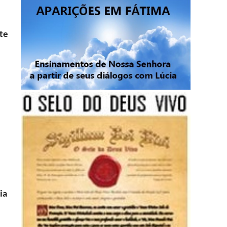
te
ia