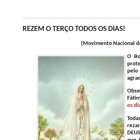
REZEM O TERÇO TODOS OS DIAS!
(Movimento Nacional de
O Bo
prot
pelo
agra
Obse
Fáti
os di
Toda
reza
DEUS