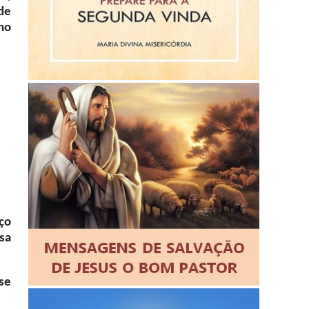
de
no
ço
sa
se