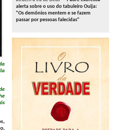
alerta sobre o uso do tabuleiro Ouija:
"Os demônios mentem e se fazem
passar por pessoas falecidas"
da
la
de
he
ós
s,
o,