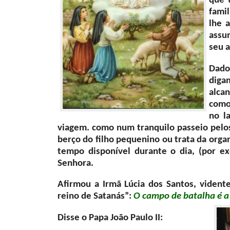
que 
famil
lhe 
assun
seu a
Dado
diga
alca
como 
no l
viagem. como num tranquilo passeio pelo
berço do filho pequenino ou trata da orga
tempo disponível durante o dia, (por e
Senhora.
Afirmou a Irmã Lúcia dos Santos, vidente
reino de Satanás”:
O campo de batalha é a 
Disse o Papa João Paulo II: