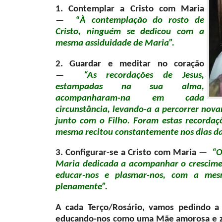
1. Contemplar a Cristo com Maria
—
“
À contemplação do rosto de
Cristo, ninguém se dedicou com a
mesma assiduidade de Maria”.
2. Guardar e meditar no coração
—
“As recordações de Jesus,
estampadas na sua alma,
acompanharam-na em cada
circunstância, levando-a a percorrer no
junto com o Filho. Foram estas recordaç
mesma recitou constantemente nos dias da 
3. Configurar-se a Cristo com Maria —
“O
Maria dedicada a acompanhar o crescimen
educar-nos e plasmar-nos, com a mesm
plenamente”.
A cada Terço/Rosário, vamos pedindo a 
educando-nos como uma Mãe amorosa e zel