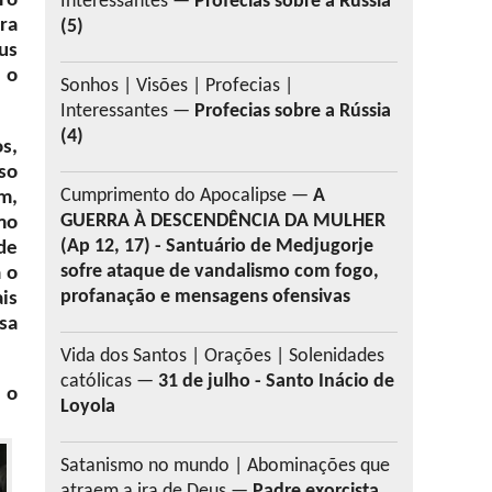
ro
Interessantes —
Profecias sobre a Rússia
ra
(5)
us
 o
Sonhos | Visões | Profecias |
Interessantes —
Profecias sobre a Rússia
(4)
s,
so
Cumprimento do Apocalipse —
A
m,
GUERRA À DESCENDÊNCIA DA MULHER
mo
(Ap 12, 17) - Santuário de Medjugorje
de
sofre ataque de vandalismo com fogo,
 o
profanação e mensagens ofensivas
is
sa
Vida dos Santos | Orações | Solenidades
católicas —
31 de julho - Santo Inácio de
 o
Loyola
Satanismo no mundo | Abominações que
atraem a ira de Deus —
Padre exorcista