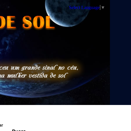
Select Language
▼
ar