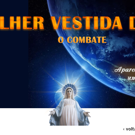
‹ volt