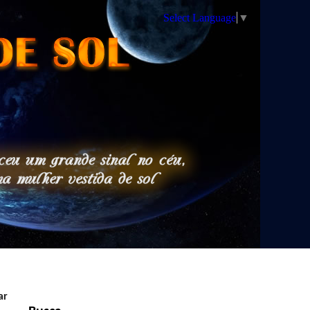
Select Language
▼
ar