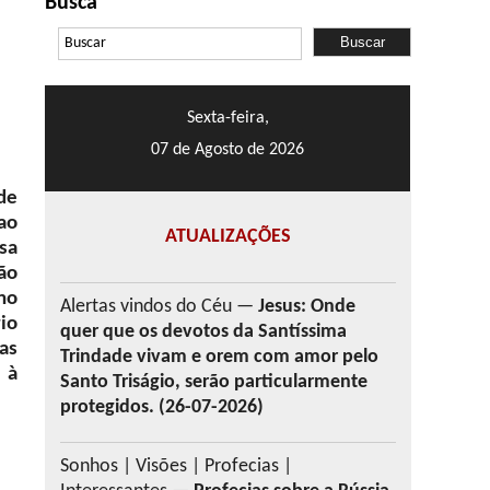
Busca
Sexta-feira,
07 de Agosto de 2026
 de
ao
ATUALIZAÇÕES
sa
ão
no
Alertas vindos do Céu —
Jesus: Onde
io
quer que os devotos da Santíssima
as
Trindade vivam e orem com amor pelo
 à
Santo Triságio, serão particularmente
protegidos. (26-07-2026)
Sonhos | Visões | Profecias |