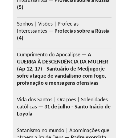
Interessantes —
Profecias sobre a Rússia
(5)
Sonhos | Visões | Profecias |
Interessantes —
Profecias sobre a Rússia
(4)
Cumprimento do Apocalipse —
A
GUERRA À DESCENDÊNCIA DA MULHER
(Ap 12, 17) - Santuário de Medjugorje
sofre ataque de vandalismo com fogo,
profanação e mensagens ofensivas
Vida dos Santos | Orações | Solenidades
católicas —
31 de julho - Santo Inácio de
Loyola
Satanismo no mundo | Abominações que
atraem a ira de Deus —
Padre exorcista