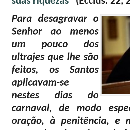
suas riquezas”
(Ecclus. 22, 
Para desagravar o
Senhor ao menos
um pouco dos
ultrajes que lhe são
feitos, os Santos
aplicavam-se
nestes dias do
carnaval, de modo espec
oração, à penitência, e 