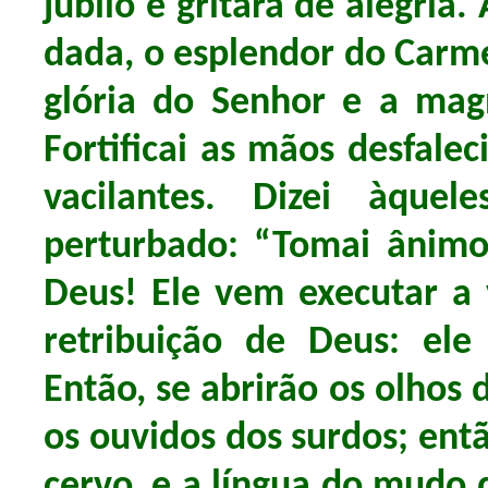
júbilo e gritará de alegria.
dada, o esplendor do Carmel
glória do Senhor e a mag
Fortificai as mãos desfalec
vacilantes. Dizei àqu
perturbado: “Tomai ânimo
Deus! Ele vem executar a 
retribuição de Deus: el
Então, se abrirão os olhos 
os ouvidos dos surdos; ent
cervo, e a língua do mudo d