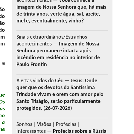
acontecimentos —
Você conhece a
imagem de Nossa Senhora que, há mais
não
de trinta anos, verte água, sal, azeite,
do
mel e, eventualmente, vinho?
ão
do
um
Sinais extraordinários/Estranhos
um
acontecimentos —
Imagem de Nossa
Senhora permanece intacta após
incêndio em residência no interior de
 a
Paulo Frontin
Alertas vindos do Céu —
Jesus: Onde
quer que os devotos da Santíssima
Trindade vivam e orem com amor pelo
que
Santo Triságio, serão particularmente
Os
protegidos. (26-07-2026)
as
no
 a
Sonhos | Visões | Profecias |
me
Interessantes —
Profecias sobre a Rússia