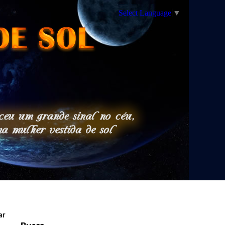
Select Language
▼
ar