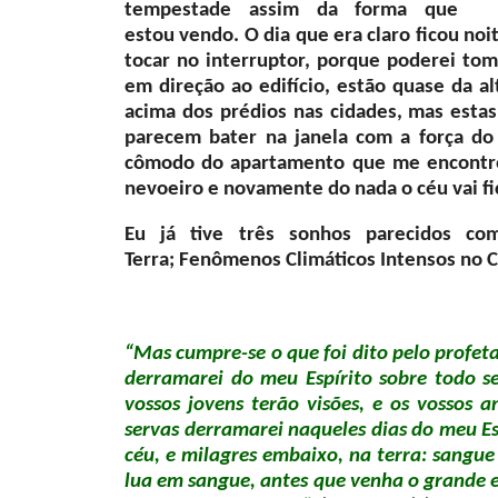
tempestade assim da forma que
estou vendo. O dia que era claro ficou noi
tocar no interruptor, porque poderei to
em direção ao edifício, estão quase da 
acima dos prédios nas cidades, mas estas
parecem bater na janela com a força d
cômodo do apartamento que me encontro
nevoeiro e novamente do nada o céu vai fic
Eu já tive três sonhos parecidos c
Terra; Fenômenos Climáticos Intensos no 
“Mas cumpre-se o que foi dito pelo profeta
derramarei do meu Espírito sobre todo ser 
vossos jovens terão visões, e os vossos 
servas derramarei naqueles dias do meu Esp
céu, e milagres embaixo, na terra: sangue
lua em sangue, antes que venha o grande e