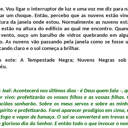
te. Vou ligar o interruptor de luz e uma voz me diz para 
mar um choque. Então, percebo que as nuvens estão vin
altura da janela onde estou. Normalmente as nuvens est
 estão na altura do edifício ao qual me encontro. Quan
o vento, ouço um barulho de vidros quebrando em alg
. As nuvens vão passando pela janela como se fosse 
ando claro e o sol começa a brilhar.
om este: A Tempestade Negra; Nuvens Negras sob
Céu.
 Joel: Acontecerá nos últimos dias - é Deus quem fala -, 
vivo: profetizarão os vossos filhos e as vossas filhas. 
anciãos sonharão. Sobre os meus servos e sobre as minh
írito e profetizarão. Farei aparecer prodígios em cima, 
 fogo e vapor de fumaça. O sol se converterá em trevas e
 glorioso dia do Senhor. E então todo o que invocar o no