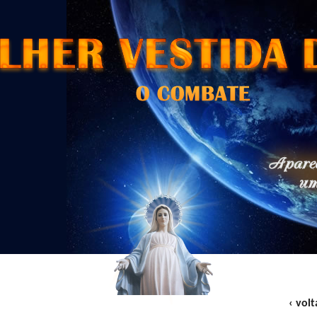
‹ volt