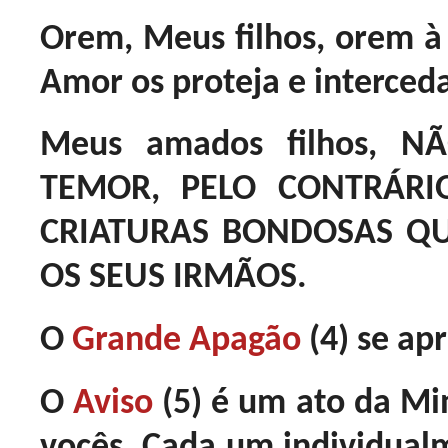
Orem, Meus filhos, orem 
Amor os proteja e interceda
Meus amados filhos, 
TEMOR, PELO CONTRÁRI
CRIATURAS BONDOSAS Q
OS SEUS IRMÃOS.
O
Grande Apagão
(4) se ap
O
Aviso
(5) é um ato da Mi
vocês. Cada um individualm