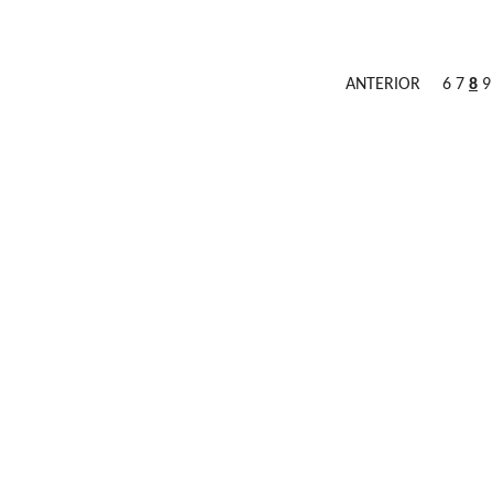
ANTERIOR
6
7
8
9