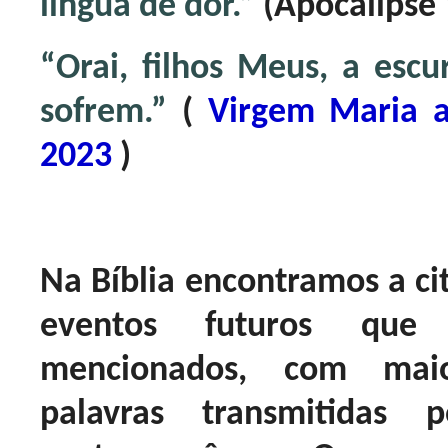
língua de dor.”
(Apocalipse 
“Orai, filhos Meus, a escu
sofrem.”
(
Virgem Maria a
2023
)
Na Bíblia encontramos a ci
eventos futuros qu
mencionados, com maio
palavras transmitidas