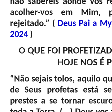
não sabereis aonde vos r
acolher-vos em Mim, 
rejeitado.” (
Deus Pai a My
2024
)
O QUE FOI PROFETIZA
HOJE NOS É 
“Não sejais tolos, aquilo q
de Seus profetas está s
prestes a se tornar escur